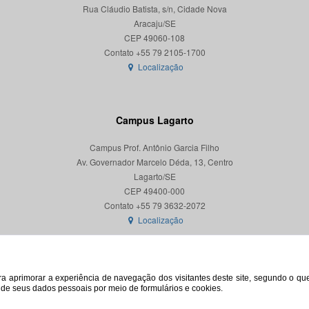
Rua Cláudio Batista, s/n, Cidade Nova
Aracaju/SE
CEP 49060-108
Localização
Campus Lagarto
Campus Prof. Antônio Garcia Filho
Av. Governador Marcelo Déda, 13, Centro
Lagarto/SE
CEP 49400-000
Localização
para aprimorar a experiência de navegação dos visitantes deste site, segundo o q
o de seus dados pessoais por meio de formulários e cookies.
© 2026. Todos os direitos reservados. Universidade Federal de Sergipe