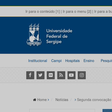
Ir para o conteúdo [1]
|
Ir para o menu [2]
|
Ir para a b
Institucional
Campi
Hospitais
Ensino
Pesqui
Facebook
Twitter
Flickr
RSS
Youtube
Instagram
Home
Notícias
Segunda convocação d