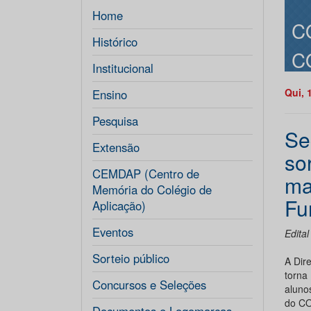
Home
C
Histórico
C
Institucional
Qui, 
Ensino
Pesquisa
Se
Extensão
so
CEMDAP (Centro de
ma
Memória do Colégio de
Fu
Aplicação)
Eventos
Edita
Sorteio público
A Dir
torna
Concursos e Seleções
aluno
do CO