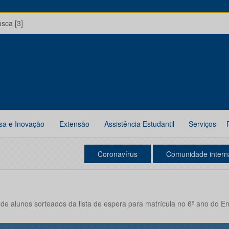
usca [3]
sa e Inovação
Extensão
Assistência Estudantil
Serviços
Coronavírus
Comunidade intern
e alunos sorteados da lista de espera para matrícula no 6º ano do