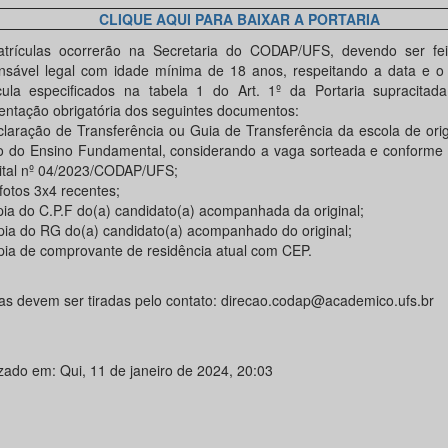
CLIQUE AQUI PARA BAIXAR A PORTARIA
trículas ocorrerão na Secretaria do CODAP/UFS, devendo ser fe
nsável legal com idade mínima de 18 anos, respeitando a data e o 
cula especificados na tabela 1 do Art. 1º da Portaria supracita
entação obrigatória dos seguintes documentos:
claração de Transferência ou Guia de Transferência da escola de or
o do Ensino Fundamental, considerando a vaga sorteada e conforme o
ital nº 04/2023/CODAP/UFS;
fotos 3x4 recentes;
pia do C.P.F do(a) candidato(a) acompanhada da original;
pia do RG do(a) candidato(a) acompanhado do original;
pia de comprovante de residência atual com CEP.
as devem ser tiradas pelo contato: direcao.codap@academico.ufs.br
izado em: Qui, 11 de janeiro de 2024, 20:03