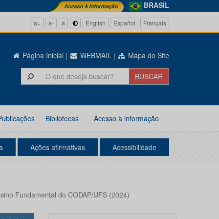
BRASIL
a+
a-
a
English
Español
Français
Página Inicial
|
WEBMAIL
|
Mapa do Site
Publicações
Bibliotecas
Acesso à informação
a
Ações afirmativas
Acessibilidade
 Ensino Fundamental do CODAP/UFS (2024)