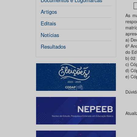
Documentos e Logomarcas
Artigos
As ma
respo
Editais
matrí
apres
Notícias
a) De
Resultados
6º An
do Ed
b) 02 
c) Có
d) Có
e) Có
Dúvid
Atual