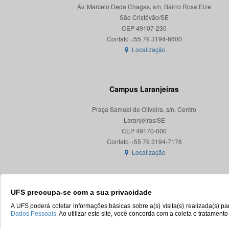
Av. Marcelo Deda Chagas, s/n, Bairro Rosa Elze
São Cristóvão/SE
CEP 49107-230
Localização
Campus Laranjeiras
Praça Samuel de Oliveira, s/n, Centro
Laranjeiras/SE
CEP 49170-000
Localização
UFS preocupa-se com a sua privacidade
A UFS poderá coletar informações básicas sobre a(s) visita(s) realizada(s) 
Dados Pessoais.
Ao utilizar este site, você concorda com a coleta e tratament