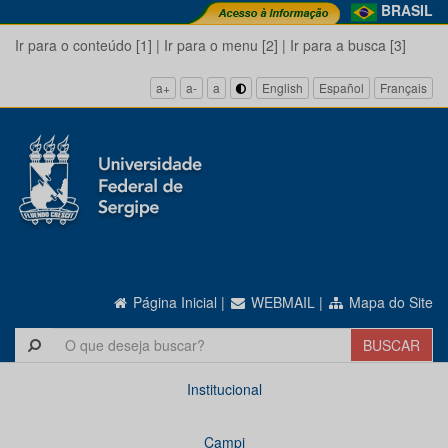
BRASIL
Ir para o conteúdo [1]
|
Ir para o menu [2]
|
Ir para a busca [3]
a+
a-
a
English
Español
Français
Página Inicial
|
WEBMAIL
|
Mapa do Site
Institucional
Campi