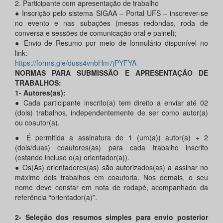
2. Participante com apresentação de trabalho
● Inscrição pelo sistema SIGAA – Portal UFS – inscrever-se
no evento e nas subações (mesas redondas, roda de
conversa e sessões de comunicação oral e painel);
● Envio de Resumo por meio de formulário disponível no
link:
https://forms.gle/duss4vnbHm7jPYFYA
NORMAS PARA SUBMISSÃO E APRESENTAÇÃO DE
TRABALHOS:
1- Autores(as):
● Cada participante inscrito(a) tem direito a enviar até 02
(dois) trabalhos, independentemente de ser como autor(a)
ou coautor(a).
● É permitida a assinatura de 1 (um(a)) autor(a) + 2
(dois/duas) coautores(as) para cada trabalho inscrito
(estando incluso o(a) orientador(a)).
● Os(As) orientadores(as) são autorizados(as) a assinar no
máximo dois trabalhos em coautoria. Nos demais, o seu
nome deve constar em nota de rodapé, acompanhado da
referência “orientador(a)”.
2- Seleção dos resumos simples para envio posterior