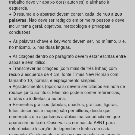
trabalho deve vir abaixo do(s) autor(es) e alinhado à
esquerda.
● O resumo e o abstract devem conter, cada, de
100 a 200
palavras
. Não deve ser redigido em primeira pessoa e deve
incluir tema geral, objetivos, metodologia e principais
conclusões.
● As palavras-chave e key-word devem ser, no mínimo, 3 e,
no máximo, 5, nas duas línguas.
● As citações dentro do parágrafo devem estar escritas entre
aspas e sem itálico.
● Transcrever as citações (com mais de três linhas) com
recuo à esquerda de 4 cm, fonte Times New Roman com
tamanho 10, normal, e espaçamento simples.
● Agradecimentos (opcionais) devem ser citados em nota de
rodapé junto ao título. Eles não podem conter referências,
diretas ou indiretas, à autoria.
● Elementos gráficos (tabelas, quadros, gráficos, figuras,
fotos, desenhos e mapas) são permitidos, desde que
numerados em algarismos arábicos na sequência em que
aparecem no texto. Observar as normas da ABNT para
referências e inserção de legendas e fontes em cada
elemento. Os elementos gráficos devem estar em formato