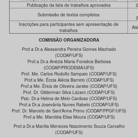
Publicação da lista de trabalhos aprovados
2
Submissão de textos completos
2
Inscrições para participantes sem apresentação de
At
trabalhos
COMISSÃO ORGANIZADORA
Prof.a Dr.a Alessandra Pereira Gomes Machado
(CODAP/UFS)
Prof.a Dr.a Anézia Maria Fonsêca Barbosa
(CODAP/PRODEMA/UFS)
Prof. Me. Carlos Rodolfo Sampaio (CODAP/UFS)
Prof.a Me. Éccia Alécia Barreto (CODAP/UFS)
Prof.a Me. Érica de Oliveira Jarske (CODAP/UFS)
Prof. Dr. Gilderman Silva Lázaro (CODAP/UFS)
Psic. Dr.a Helma de Melo Cardoso (CODAP/UFS)
Prof.a Dr.a Josevânia Nunes Rabelo (CODAP/UFS)
Prof. Dr. Marcelo de Sant’Anna Primo (CODAP/PPGF/UFS)
Prof.a Me. Marcléia Elias Moura (CODAP/UFS)
Prof.a Dr.a Marília Menezes Nascimento Souza Carvalho
(CODAP/UFS)