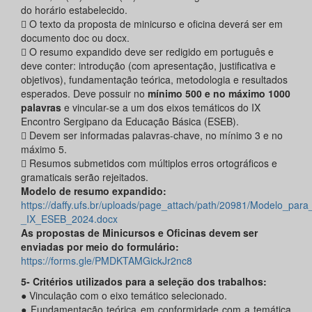
do horário estabelecido.
 O texto da proposta de minicurso e oficina deverá ser em
documento doc ou docx.
 O resumo expandido deve ser redigido em português e
deve conter: introdução (com apresentação, justificativa e
objetivos), fundamentação teórica, metodologia e resultados
esperados. Deve possuir no
mínimo 500 e no máximo 1000
palavras
e vincular-se a um dos eixos temáticos do IX
Encontro Sergipano da Educação Básica (ESEB).
 Devem ser informadas palavras-chave, no mínimo 3 e no
máximo 5.
 Resumos submetidos com múltiplos erros ortográficos e
gramaticais serão rejeitados.
Modelo de resumo expandido:
https://daffy.ufs.br/uploads/page_attach/path/20981/Modelo_par
_IX_ESEB_2024.docx
As propostas de Minicursos e Oficinas devem ser
enviadas por meio do formulário:
https://forms.gle/PMDKTAMGickJr2nc8
5- Critérios utilizados para a seleção dos trabalhos:
● Vinculação com o eixo temático selecionado.
● Fundamentação teórica em conformidade com a temática