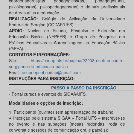
coordenadores(a)s pedagógicos(as); pedagogos(as),
psicólogos(as), psicopedagogos(as) e demais profissionais
de áreas afins à educação.
REALIZAÇÃO:
Colégio de Aplicação da Universidade
Federal de Sergipe (CODAP/UFS)
APOIO:
Núcleo de Estudo, Pesquisa e Extensão em
Educação Básica (NEPEEB) e Grupo de Pesquisa em
Práticas Educativas e Aprendizagens na Educação Básica
(GPEA).
CONTATOS E INFORMAÇÕES:
Site:
https://codap.ufs.br/pagina/22208-eseb-encontro-
sergipano-de-educacao-basica
Email:
esebnepeebcodap@gmail.com
INSTRUÇÕES PARA INSCRIÇÃO:
PASSO A PASSO DA INSCRIÇÃO
- Portal cursos e eventos do SIGAA/UFS.
Modalidades e opções de inscrição:
1. Participante (ouvinte) sem apresentação de trabalho
● Inscrição pelo sistema SIGAA – Portal UFS – inscrever-se
no evento e nas subações (mesas redondas, roda de
conversa e sessões de comunicação oral e painéis);