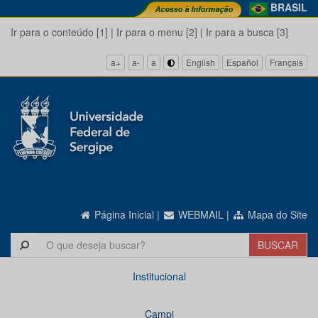
BRASIL
Ir para o conteúdo [1]
|
Ir para o menu [2]
|
Ir para a busca [3]
a+
a-
a
English
Español
Français
Página Inicial
|
WEBMAIL
|
Mapa do Site
Institucional
Campi