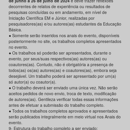
de junho a 26 de julho de 2024
e deve trazer reflexões
decorrentes de relatos de experiência ou resultados de
pesquisas concluídas ou em andamento, em nível de
Iniciação Científica EM e Júnior, realizadas por
pesquisadores(as) e/ou autores(as) estudantes da Educação
Básica.
● Somente serão inseridos nos anais do evento, disponíveis
posteriormente no site, os trabalhos completos apresentados
no evento.
● Os trabalhos só poderão ser apresentados, durante o
evento, por seus/suas respectivos(as) autores(as) ou
coautores(as). Contudo, não é obrigatória a presença de
todos(as) os(as) autores(as) e coautores(as), embora seja
desejável. Um trabalho poderá ser apresentado por um(a)
só autor(a) ou coautor(a).
● O trabalho deverá ser enviado uma única vez. Não serão
aceitos pedidos de novo envio, troca de texto, modificação
de autores(as). Gentileza verificar todas essas informações
antes de efetuar a submissão do trabalho completo.
● Todos os trabalhos completos aprovados e apresentados
serão publicados integralmente em meio virtual nos Anais do
evento.
9- Estrutura do trabalho completo a ser enviado: