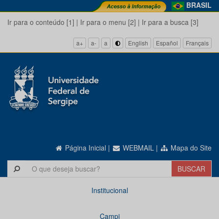
BRASIL
Ir para o conteúdo [1]
|
Ir para o menu [2]
|
Ir para a busca [3]
a+
a-
a
English
Español
Français
Página Inicial
|
WEBMAIL
|
Mapa do Site
Institucional
Campi