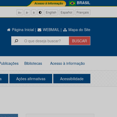
BRASIL
a+
a-
a
English
Español
Français
Página Inicial
|
WEBMAIL
|
Mapa do Site
Publicações
Bibliotecas
Acesso à informação
a
Ações afirmativas
Acessibilidade