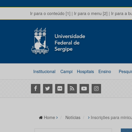
Ir para o conteúdo [1]
|
Ir para o menu [2]
|
Ir para a b
Institucional
Campi
Hospitais
Ensino
Pesqui
Facebook
Twitter
Flickr
RSS
Youtube
Instagram
Home
Notícias
Inscrições para minic