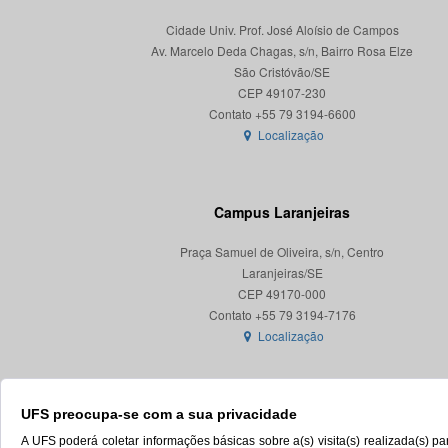
Cidade Univ. Prof. José Aloísio de Campos
Av. Marcelo Deda Chagas, s/n, Bairro Rosa Elze
São Cristóvão/SE
CEP 49107-230
Localização
Campus Laranjeiras
Praça Samuel de Oliveira, s/n, Centro
Laranjeiras/SE
CEP 49170-000
Localização
UFS preocupa-se com a sua privacidade
A UFS poderá coletar informações básicas sobre a(s) visita(s) realizada(s) 