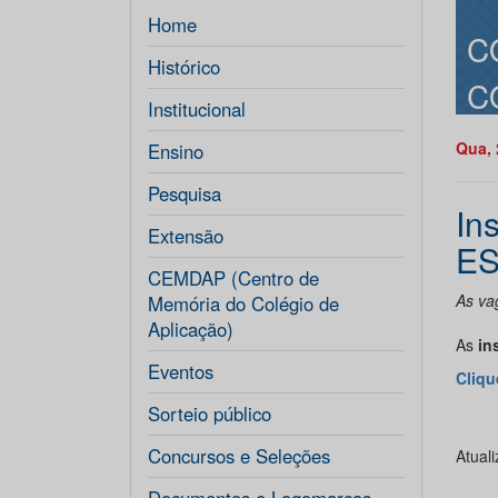
Home
C
Histórico
C
Institucional
Qua, 
Ensino
Pesquisa
In
Extensão
E
CEMDAP (Centro de
As vag
Memória do Colégio de
Aplicação)
As
in
Eventos
Cliqu
Sorteio público
Concursos e Seleções
Atual