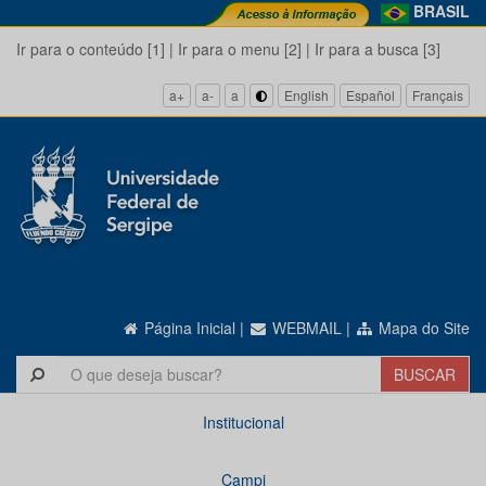
BRASIL
Ir para o conteúdo [1]
|
Ir para o menu [2]
|
Ir para a busca [3]
a+
a-
a
English
Español
Français
Página Inicial
|
WEBMAIL
|
Mapa do Site
Institucional
Campi