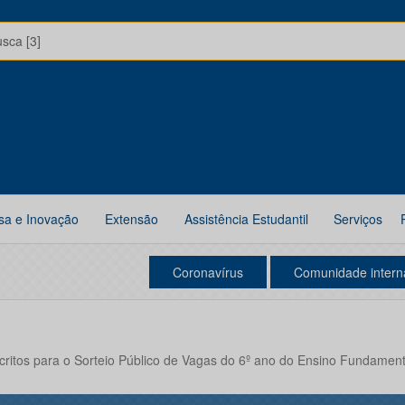
usca [3]
sa e Inovação
Extensão
Assistência Estudantil
Serviços
Coronavírus
Comunidade intern
nscritos para o Sorteio Público de Vagas do 6º ano do Ensino Fundament