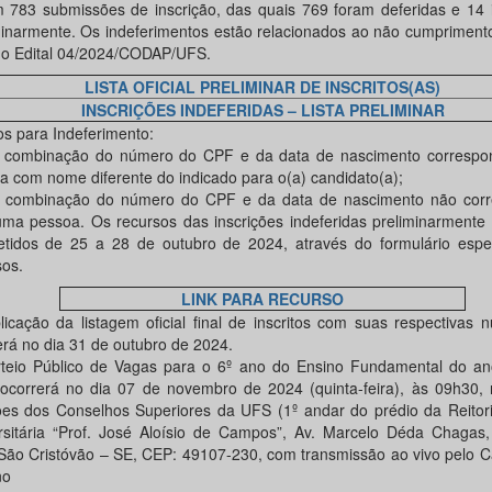
 783 submissões de inscrição, das quais 769 foram deferidas e 14 i
minarmente. Os indeferimentos estão relacionados ao não cumpriment
do Edital 04/2024/CODAP/UFS.
LISTA OFICIAL PRELIMINAR DE INSCRITOS(AS)
INSCRIÇÕES INDEFERIDAS – LISTA PRELIMINAR
os para Indeferimento:
 combinação do número do CPF e da data de nascimento corresp
a com nome diferente do indicado para o(a) candidato(a);
 combinação do número do CPF e da data de nascimento não cor
ma pessoa. Os recursos das inscrições indeferidas preliminarmente
tidos de 25 a 28 de outubro de 2024, através do formulário espec
sos.
LINK PARA RECURSO
licação da listagem oficial final de inscritos com suas respectivas
erá no dia 31 de outubro de 2024.
teio Público de Vagas para o 6º ano do Ensino Fundamental do ano
ocorrerá no dia 07 de novembro de 2024 (quinta-feira), às 09h30, 
ões dos Conselhos Superiores da UFS (1º andar do prédio da Reitori
rsitária “Prof. José Aloísio de Campos”, Av. Marcelo Déda Chagas,
 São Cristóvão – SE, CEP: 49107-230, com transmissão ao vivo pelo 
no