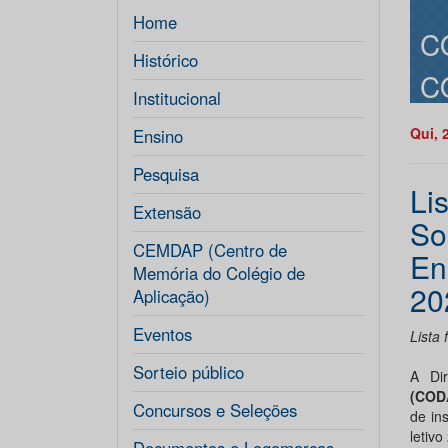
Home
C
Histórico
C
Institucional
Qui, 
Ensino
Pesquisa
Lis
Extensão
So
CEMDAP (Centro de
En
Memória do Colégio de
20
Aplicação)
Eventos
Lista 
Sorteio público
A Di
(COD
Concursos e Seleções
de in
letivo