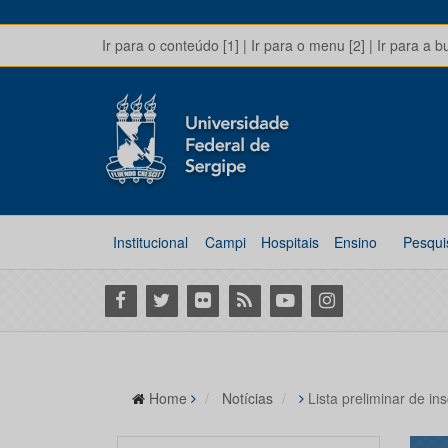
Ir para o conteúdo [1]
|
Ir para o menu [2]
|
Ir para a b
Institucional
Campi
Hospitais
Ensino
Pesqui
Facebook
Twitter
Flickr
RSS
Youtube
Instagram
Home
Notícias
Lista preliminar de i