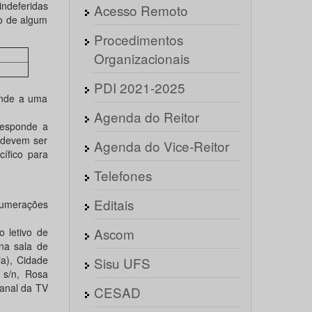
ndeferidas
Acesso Remoto
o de algum
Procedimentos
Organizacionais
PDI 2021-2025
onde a uma
Agenda do Reitor
responde a
 devem ser
Agenda do Vice-Reitor
ífico para
Telefones
Editais
 numerações
Ascom
 letivo de
na sala de
a), Cidade
Sisu UFS
 s/n, Rosa
Canal da TV
CESAD