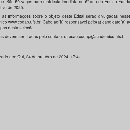
be. São 50 vagas para matrícula imediata no 6º ano do Ensino Funda
tivo de 2025.
 as informações sobre o objeto deste Edital serão divulgadas ness
ônico www.codap.ufs.br. Cabe ao(à) responsável pelo(a) candidato(a)
apas desta seleção.
as devem ser tiradas pelo contato: direcao.codap@academico.ufs.br
izado em: Qui, 24 de outubro de 2024, 17:41