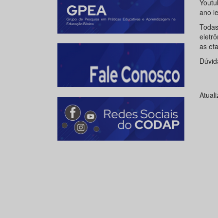
Youtu
ano le
Todas
eletr
as et
Dúvid
Atual