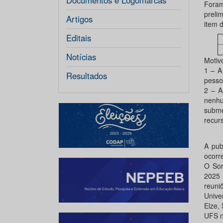
Documentos e Logomarcas
Foram
preli
Artigos
item 
Editais
Notícias
Motiv
1 – A
Resultados
pesso
2 – A
nenhu
subme
recur
A pub
ocorr
O Sor
2025 
reuni
Unive
Elze,
UFS 