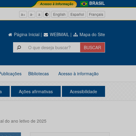
BRASIL
a+
a-
a
English
Español
Français
Página Inicial
|
WEBMAIL
|
Mapa do Site
Publicações
Bibliotecas
Acesso à informação
a
Ações afirmativas
Acessibilidade
al do ano letivo de 2025