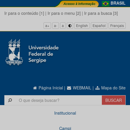
BRASIL
Ir para o conteúdo [1]
|
Ir para o menu [2]
|
Ir para a busca [3]
a+
a-
a
English
Español
Français
Página Inicial
|
WEBMAIL
|
Mapa do Site
Institucional
Campi