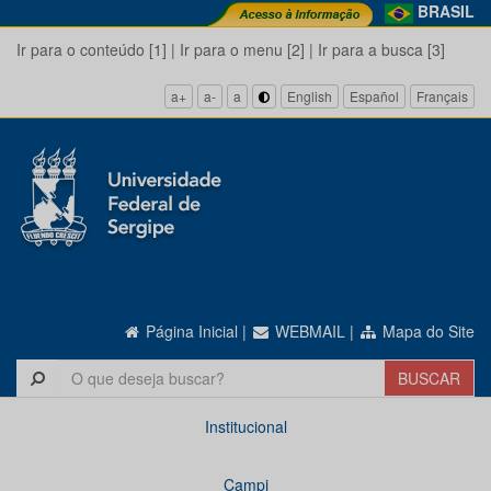
BRASIL
Ir para o conteúdo [1]
|
Ir para o menu [2]
|
Ir para a busca [3]
a+
a-
a
English
Español
Français
Página Inicial
|
WEBMAIL
|
Mapa do Site
Institucional
Campi