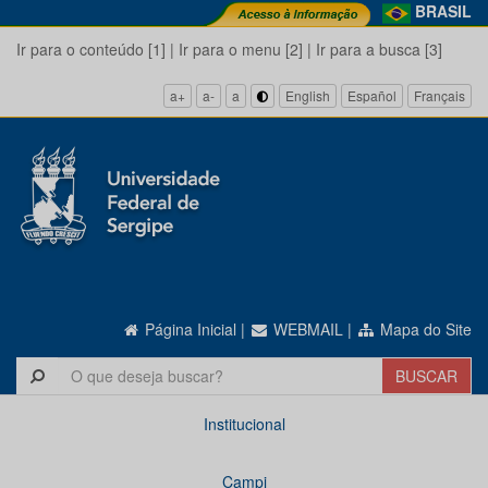
BRASIL
Ir para o conteúdo [1]
|
Ir para o menu [2]
|
Ir para a busca [3]
a+
a-
a
English
Español
Français
Página Inicial
|
WEBMAIL
|
Mapa do Site
Institucional
Campi