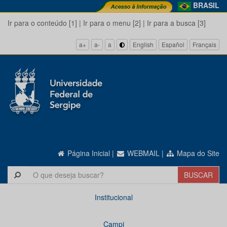
BRASIL
Ir para o conteúdo [1]
|
Ir para o menu [2]
|
Ir para a busca [3]
a+
a-
a
English
Español
Français
Página Inicial
|
WEBMAIL
|
Mapa do Site
Institucional
Campi