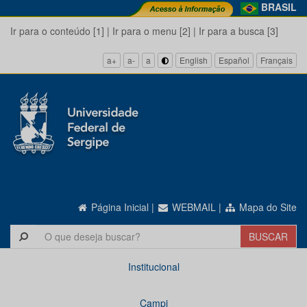
BRASIL
Ir para o conteúdo [1]
|
Ir para o menu [2]
|
Ir para a busca [3]
a+
a-
a
English
Español
Français
Página Inicial
|
WEBMAIL
|
Mapa do Site
Institucional
Campi