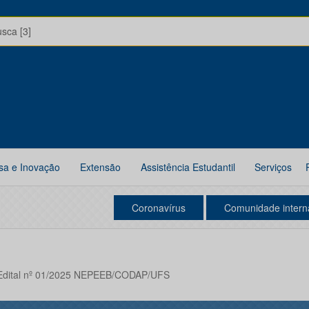
usca [3]
sa e Inovação
Extensão
Assistência Estudantil
Serviços
Coronavírus
Comunidade intern
r Edital nº 01/2025 NEPEEB/CODAP/UFS