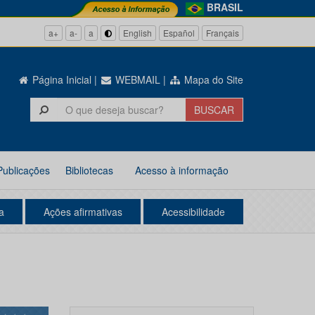
BRASIL
a+
a-
a
English
Español
Français
Página Inicial
|
WEBMAIL
|
Mapa do Site
Publicações
Bibliotecas
Acesso à informação
a
Ações afirmativas
Acessibilidade