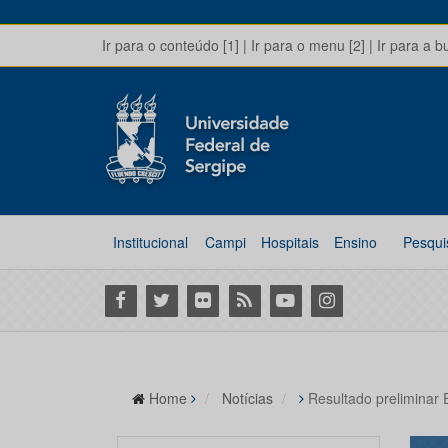
Ir para o conteúdo [1]
|
Ir para o menu [2]
|
Ir para a b
Institucional
Campi
Hospitais
Ensino
Pesqui
Facebook
Twitter
Flickr
RSS
Youtube
Instagram
Home
Notícias
Resultado prelimina