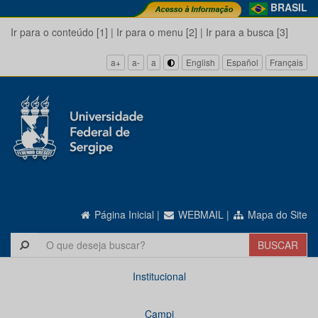
BRASIL
Ir para o conteúdo [1]
|
Ir para o menu [2]
|
Ir para a busca [3]
a+
a-
a
English
Español
Français
Página Inicial
|
WEBMAIL
|
Mapa do Site
Institucional
Campi