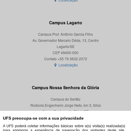
Campus Lagarto
Campus Prof. Antônio Garcia Filho
Av. Governador Marcelo Déda, 13, Centro
Lagarto/SE
CEP 49400-000
Localização
Campus Nossa Senhora da Glória
Campus do Sertão
Rodovia Engenheiro Jorge Neto, km 3, Silos
Nossa Senhora da Glória/SE
CEP 49680-000
UFS preocupa-se com a sua privacidade
A UFS poderá coletar informações básicas sobre a(s) visita(s) realizada(s)
Localização
para aprimorar a experiência de navegação dos visitantes deste site,