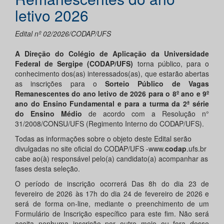
letivo 2026
Edital nº 02/2026/CODAP/UFS
A Direção do Colégio de Aplicação da Universidade
Federal de Sergipe (CODAP/UFS)
torna público, para o
conhecimento dos(as) interessados(as), que estarão abertas
as inscrições para o
Sorteio Público de Vagas
Remanescentes do ano letivo de 202
6
para o
8º ano e
9º
ano do Ensino Fundamental e para a turma da 2ª série
do Ensino Médio
de acordo com a Resolução n°
31/2008/CONSU/UFS (Regimento Interno do CODAP/UFS).
Todas as informações sobre o objeto deste Edital serão
divulgadas no site oficial do CODAP/UFS -www.
codap
.ufs.br
cabe ao(à) responsável pelo(a) candidato(a) acompanhar as
fases desta seleção.
O período de inscrição ocorrerá Das 8h do dia 23 de
fevereiro de 2026 às 17h do dia 24 de fevereiro de 2026 e
será de forma on-line, mediante o preenchimento de um
Formulário de Inscrição específico para este fim. Não será
aceita nenhuma inscrição por outro meio ou fora desse