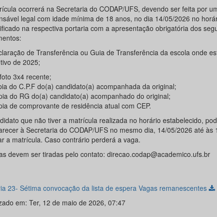
rícula ocorrerá na Secretaria do CODAP/UFS, devendo ser feita por u
nsável legal com idade mínima de 18 anos, no dia 14/05/2026 no horár
ificado na respectiva portaria com a apresentação obrigatória dos seg
entos:
claração de Transferência ou Guia de Transferência da escola onde e
tivo de 2025;
foto 3x4 recente;
pia do C.P.F do(a) candidato(a) acompanhada da original;
pia do RG do(a) candidato(a) acompanhado do original;
pia de comprovante de residência atual com CEP.
didato que não tiver a matrícula realizada no horário estabelecido, po
recer à Secretaria do CODAP/UFS no mesmo dia, 14/05/2026 até às 
ar a matrícula. Caso contrário perderá a vaga.
as devem ser tiradas pelo contato: direcao.codap@academico.ufs.br
ria 23- Sétima convocação da lista de espera Vagas remanescentes
izado em: Ter, 12 de maio de 2026, 07:47