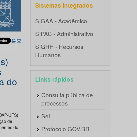
Sistemas integrados
SIGAA - Acadêmico
SIPAC - Administrativo
SIGRH - Recursos
Humanos
s)
s
a do
Links rápidos
Consulta pública de
processos
Sei
ODAP/UFS)
ação de
centes do
Protocolo GOV.BR