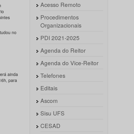
Acesso Remoto
m
io
Procedimentos
uintes
Organizacionais
studou no
PDI 2021-2025
Agenda do Reitor
Agenda do Vice-Reitor
derá ainda
Telefones
16h, para
Editais
Ascom
Sisu UFS
CESAD