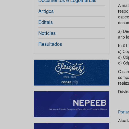
Documentos e Logomarcas
A mat
Artigos
respo
espec
Editais
docum
a) De
Notícias
ano le
Resultados
b) 01 
c) Có
d) Có
e) Có
O can
compa
realiz
Dúvid
Porta
Atual