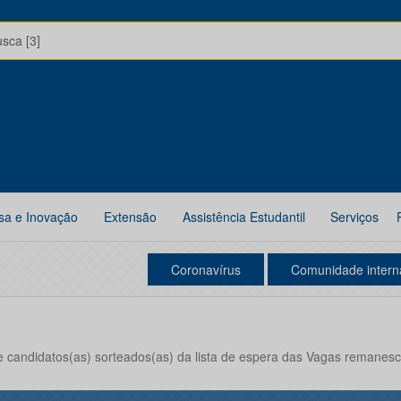
usca [3]
sa e Inovação
Extensão
Assistência Estudantil
Serviços
Coronavírus
Comunidade intern
 candidatos(as) sorteados(as) da lista de espera das Vagas remane