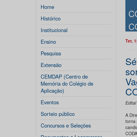
Home
C
Histórico
C
Institucional
Ter, 
Ensino
Pesquisa
Sé
Extensão
so
CEMDAP (Centro de
Va
Memória do Colégio de
CO
Aplicação)
Eventos
Edita
Sorteio público
A Dir
torna
Concursos e Seleções
candi
CODAP