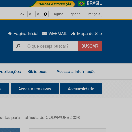
BRASIL
a+
a-
a
English
Español
Français
Página Inicial
|
WEBMAIL
|
Mapa do Site
Publicações
Bibliotecas
Acesso à informação
a
Ações afirmativas
Acessibilidade
scentes para matrícula do CODAP/UFS 2026