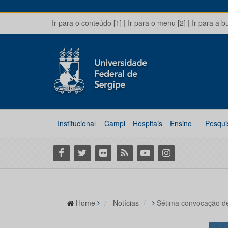
Ir para o conteúdo [1]
|
Ir para o menu [2]
|
Ir para a b
Institucional
Campi
Hospitais
Ensino
Pesqui
Facebook
Twitter
Flickr
RSS
Youtube
Instagram
Home
Notícias
Sétima convocação de