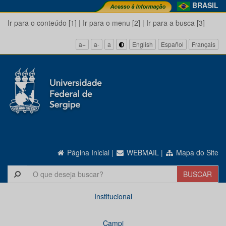
BRASIL
Ir para o conteúdo [1]
|
Ir para o menu [2]
|
Ir para a busca [3]
a+
a-
a
English
Español
Français
Página Inicial
|
WEBMAIL
|
Mapa do Site
Institucional
Campi