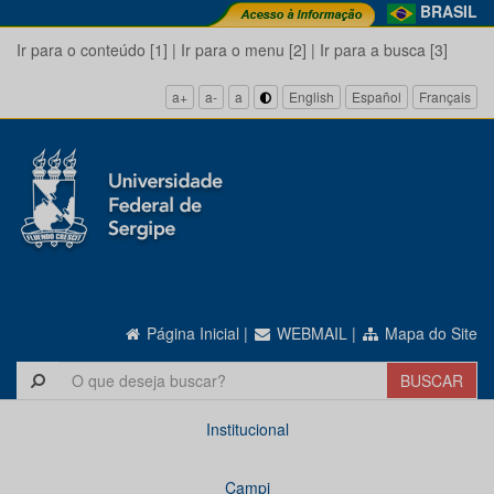
BRASIL
Ir para o conteúdo [1]
|
Ir para o menu [2]
|
Ir para a busca [3]
a+
a-
a
English
Español
Français
Página Inicial
|
WEBMAIL
|
Mapa do Site
Institucional
Campi