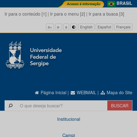
BRASIL
Ir para o conteúdo [1]
|
Ir para o menu [2]
|
Ir para a busca [3]
a+
a-
a
English
Español
Français
Página Inicial
|
WEBMAIL
|
Mapa do Site
Institucional
Campi