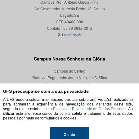
Campus Prof. Antônio Garcia Filho
Av. Governador Marcelo Déda, 13, Centro
Lagarto/SE
CEP 49400-000
Localização
Campus Nossa Senhora da Glória
Campus do Sertão
Rodovia Engenheiro Jorge Neto, km 3, Silos
Nossa Senhora da Glória/SE
CEP 49680-000
UFS preocupa-se com a sua privacidade
A UFS poderá coletar informações básicas sobre a(s) visita(s) realizada(s)
Localização
para aprimorar a experiência de navegação dos visitantes deste site,
segundo o que estabelece a
Política de Privacidade de Dados Pessoais.
Ao
utilizar este site, você concorda com a coleta e tratamento de seus dados
pessoais por meio de formulários e cookies.
© 2026. Todos os direitos reservados.
Ciente