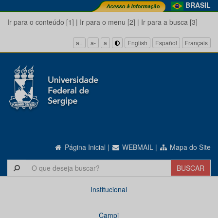
BRASIL
Ir para o conteúdo [1]
|
Ir para o menu [2]
|
Ir para a busca [3]
a+
a-
a
English
Español
Français
Página Inicial
|
WEBMAIL
|
Mapa do Site
Institucional
Campi