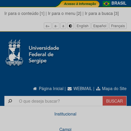
BRASIL
Ir para o conteúdo [1]
|
Ir para o menu [2]
|
Ir para a busca [3]
a+
a-
a
English
Español
Français
Página Inicial
|
WEBMAIL
|
Mapa do Site
Institucional
Campi