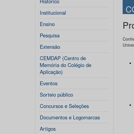
Histórico
C
Institucional
Pr
Ensino
Pesquisa
Conh
Unive
Extensão
CEMDAP (Centro de
Memória do Colégio de
Aplicação)
Eventos
Marl
Sorteio público
Concursos e Seleções
Documentos e Logomarcas
Tâma
Artigos
Clêan