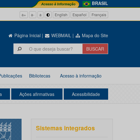
BRASIL
a+
a-
a
English
Español
Français
Página Inicial
|
WEBMAIL
|
Mapa do Site
Publicações
Bibliotecas
Acesso à informação
a
Ações afirmativas
Acessibilidade
Sistemas integrados