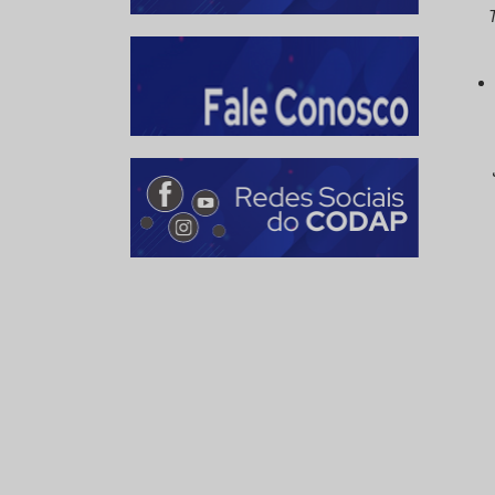
Taua
Wesl
Jean 