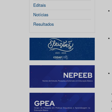
Editais
Notícias
Ma
Resultados
Silvâ
Robs
Antôn
João 
Maria
Misae