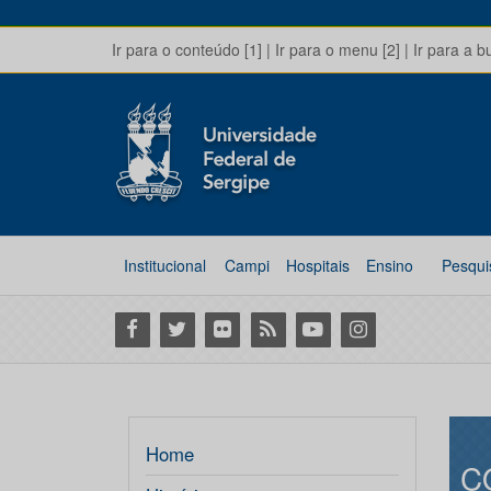
Ir para o conteúdo [1]
|
Ir para o menu [2]
|
Ir para a b
Institucional
Campi
Hospitais
Ensino
Pesqui
Facebook
Twitter
Flickr
RSS
Youtube
Instagram
Home
C