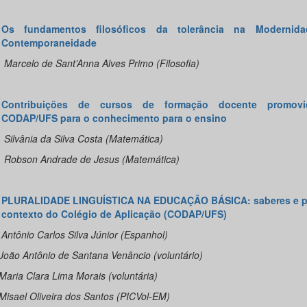
Os fundamentos filosóficos da tolerância na Modernid
Contemporaneidade
rcelo de Sant’Anna Alves Primo (Filosofia)
Contribuições de cursos de formação docente promovi
CODAP/UFS para o conhecimento para o ensino
nia da Silva Costa (Matemática)
on Andrade de Jesus (Matemática)
PLURALIDADE LINGUÍSTICA NA EDUCAÇÃO BÁSICA: saberes e pr
contexto do Colégio de Aplicação (CODAP/UFS)
io Carlos Silva Júnior (Espanhol)
Antônio de Santana Venâncio (voluntário)
 Clara Lima Morais (voluntária)
l Oliveira dos Santos (PICVol-EM)