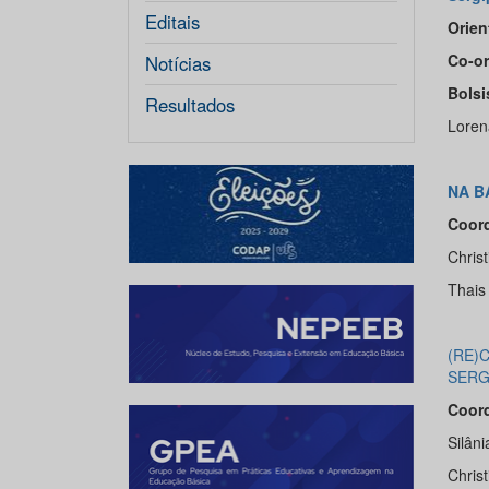
Editais
Orien
Co-or
Notícias
Bolsi
Resultados
Loren
NA B
Coord
Chris
Thais
(RE)
SERG
Coord
Silâni
Chris