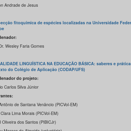
n Andrade de Jesus
ecção fitoquímica de espécies localizadas na Universidade Feder
pe
denador:
 Dr. Wesley Faria Gomes
ALIDADE LINGUÍSTICA NA EDUCAÇÃO BÁSICA: saberes e prática
xto do Colégio de Aplicação (CODAP/UFS)
enador do projeto:
o Carlos Silva Júnior
rantes:
Antônio de Santana Venâncio (PICVol-EM)
 Clara Lima Morais (PICVol-EM)
 Oliveira dos Santos (PIBICJr)
y Moraes de Almeida (voluntária)