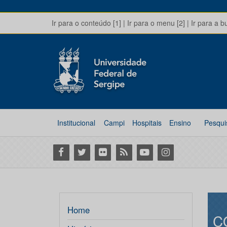
Ir para o conteúdo [1]
|
Ir para o menu [2]
|
Ir para a b
Institucional
Campi
Hospitais
Ensino
Pesqui
Facebook
Twitter
Flickr
RSS
Youtube
Instagram
Home
C