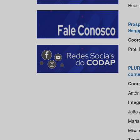
Robso
Prosp
Sergi
Coor
Prof.
PLUR
conte
Coord
Antôni
Integ
João 
Maria
Misael
Tauan