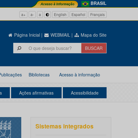
BRASIL
a+
a-
a
English
Español
Français
Página Inicial
|
WEBMAIL
|
Mapa do Site
Publicações
Bibliotecas
Acesso à informação
a
Ações afirmativas
Acessibilidade
Sistemas integrados