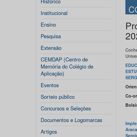
Histórico
C
Institucional
Pr
Ensino
20
Pesquisa
Extensão
Conhe
Unive
CEMDAP (Centro de
EDUC
Memória do Colégio de
ESTU
Aplicação)
SERG
Eventos
Orien
Co-or
Sorteio público
Bolsi
Concursos e Seleções
Documentos e Logomarcas
Imple
Araca
Artigos
Sergi