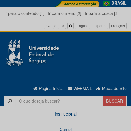
BRASIL
Ir para o conteúdo [1]
|
Ir para o menu [2]
|
Ir para a busca [3]
a+
a-
a
English
Español
Français
Página Inicial
|
WEBMAIL
|
Mapa do Site
Institucional
Campi