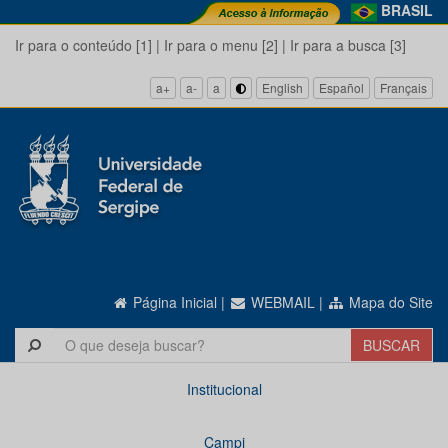
BRASIL
Ir para o conteúdo [1]
|
Ir para o menu [2]
|
Ir para a busca [3]
a+
a-
a
English
Español
Français
Página Inicial
|
WEBMAIL
|
Mapa do Site
Institucional
Campi