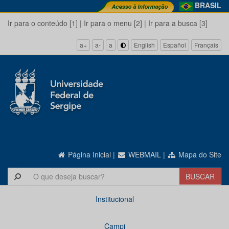
BRASIL
Ir para o conteúdo [1]
|
Ir para o menu [2]
|
Ir para a busca [3]
a+
a-
a
English
Español
Français
Página Inicial
|
WEBMAIL
|
Mapa do Site
Institucional
Campi