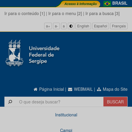
BRASIL
Ir para o conteúdo [1]
|
Ir para o menu [2]
|
Ir para a busca [3]
a+
a-
a
English
Español
Français
Página Inicial
|
WEBMAIL
|
Mapa do Site
Institucional
Campi