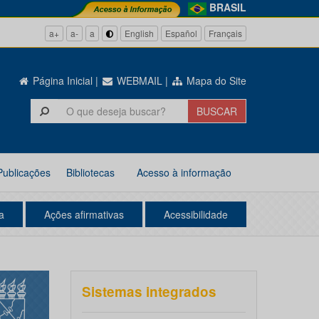
BRASIL
a+
a-
a
English
Español
Français
Página Inicial
|
WEBMAIL
|
Mapa do Site
Publicações
Bibliotecas
Acesso à informação
a
Ações afirmativas
Acessibilidade
Sistemas integrados