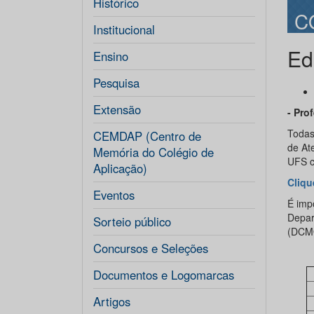
Histórico
C
Institucional
Ed
Ensino
Pesquisa
Extensão
-
Prof
Todas
CEMDAP (Centro de
de At
Memória do Colégio de
UFS c
Aplicação)
Cliqu
Eventos
É imp
Depar
Sorteio público
(DCM
Concursos e Seleções
Documentos e Logomarcas
Artigos