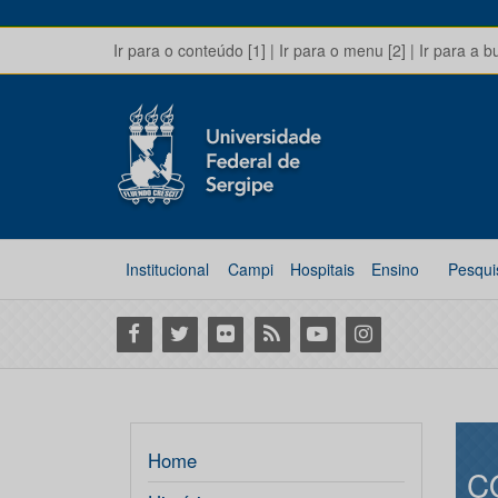
Ir para o conteúdo [1]
|
Ir para o menu [2]
|
Ir para a b
Institucional
Campi
Hospitais
Ensino
Pesqui
Facebook
Twitter
Flickr
RSS
Youtube
Instagram
Home
C