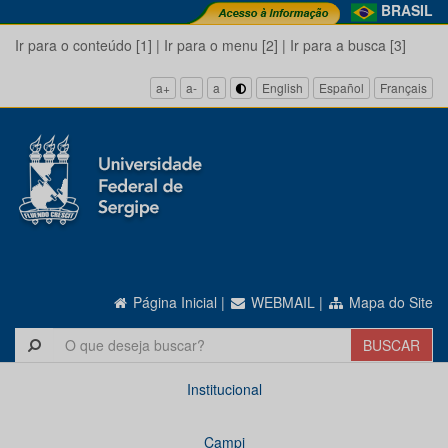
BRASIL
Ir para o conteúdo [1]
|
Ir para o menu [2]
|
Ir para a busca [3]
a+
a-
a
English
Español
Français
Página Inicial
|
WEBMAIL
|
Mapa do Site
Institucional
Campi