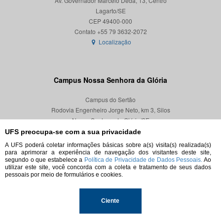
Av. Governador Marcelo Déda, 13, Centro
Lagarto/SE
CEP 49400-000
Localização
Campus Nossa Senhora da Glória
Campus do Sertão
Rodovia Engenheiro Jorge Neto, km 3, Silos
Nossa Senhora da Glória/SE
CEP 49680-000
UFS preocupa-se com a sua privacidade
A UFS poderá coletar informações básicas sobre a(s) visita(s) realizada(s)
Localização
para aprimorar a experiência de navegação dos visitantes deste site,
segundo o que estabelece a
Política de Privacidade de Dados Pessoais.
Ao
utilizar este site, você concorda com a coleta e tratamento de seus dados
pessoais por meio de formulários e cookies.
© 2026. Todos os direitos reservados.
Ciente
Universidade Federal de Sergipe.