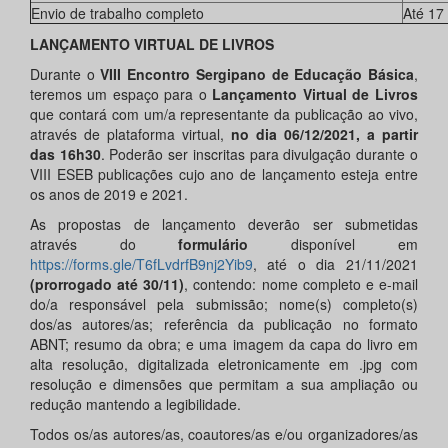
Envio de trabalho completo
Até 17
LANÇAMENTO VIRTUAL DE LIVROS
Durante o
VIII
Encontro Sergipano de Educação Básica
,
teremos um espaço para o
Lançamento Virtual de Livros
que contará com um/a representante da publicação ao vivo,
através de plataforma virtual,
no dia 06/12/2021, a partir
das 16h30
. Poderão ser inscritas para divulgação durante o
VIII ESEB publicações cujo ano de lançamento esteja entre
os anos de 2019 e 2021.
As propostas de lançamento deverão ser submetidas
através do
formulário
disponível em
https://forms.gle/T6fLvdrfB9nj2Yib9
, até o dia 21/11/2021
(prorrogado até 30/11)
, contendo: nome completo e e-mail
do/a responsável pela submissão; nome(s) completo(s)
dos/as autores/as; referência da publicação no formato
ABNT; resumo da obra; e uma imagem da capa do livro em
alta resolução, digitalizada eletronicamente em .jpg com
resolução e dimensões que permitam a sua ampliação ou
redução mantendo a legibilidade.
Todos os/as autores/as, coautores/as e/ou organizadores/as