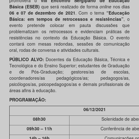
promoverá o
VIII Encontro Sergipano de Educação
Básica (ESEB)
que será realizado de forma
online
nos dias
06 e 07 de dezembro de 2021
. Com o tema
“Educação
Básica: em tempos de retrocessos e resistências”
, o
evento pretende colocar em pauta discussões que
problematizam os retrocessos e evidenciam práticas de
resistências no contexto da Educação Básica. O evento
contará com mesas redondas, sessões de comunicação
oral, rodas de conversa e atividades culturais.
PÚBLICO ALVO:
Docentes da Educação Básica, Técnica e
Tecnológica e do Ensino Superior; estudantes de Graduação
e de Pós-Graduação; gestores/as de escolas,
coordenadores/as pedagógicos/as; pedagogos/as,
psicólogos/as, psicopedagogos/as e demais profissionais de
áreas afins à educação.
PROGRAMAÇÃO:
06/12/2021
08h30
Solenidade de abe
09h30 – 11h
Conferência de abe
14h – 16h
Comunicações or