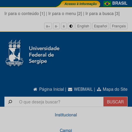
BRASIL
Ir para o conteúdo [1]
|
Ir para o menu [2]
|
Ir para a busca [3]
a+
a-
a
English
Español
Français
Página Inicial
|
WEBMAIL
|
Mapa do Site
Institucional
Campi