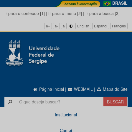
BRASIL
Ir para o conteúdo [1]
|
Ir para o menu [2]
|
Ir para a busca [3]
a+
a-
a
English
Español
Français
Página Inicial
|
WEBMAIL
|
Mapa do Site
Institucional
Campi