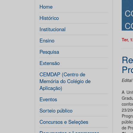
Home
C
Histórico
C
Institucional
Ter, 
Ensino
Pesquisa
Re
Extensão
Pr
CEMDAP (Centro de
Edita
Memória do Colégio de
Aplicação)
A Uni
Grad
Eventos
confo
Sorteio público
23/2
Progr
Concursos e Seleções
públi
de Pr