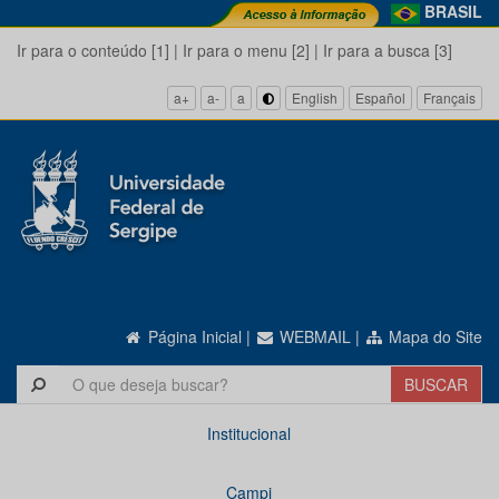
BRASIL
Ir para o conteúdo [1]
|
Ir para o menu [2]
|
Ir para a busca [3]
a+
a-
a
English
Español
Français
Página Inicial
|
WEBMAIL
|
Mapa do Site
Institucional
Campi