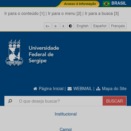
BRASIL
Ir para o conteúdo [1]
|
Ir para o menu [2]
|
Ir para a busca [3]
a+
a-
a
English
Español
Français
Página Inicial
|
WEBMAIL
|
Mapa do Site
Institucional
Campi