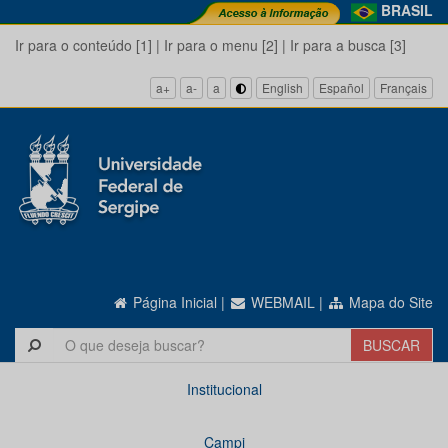
BRASIL
Ir para o conteúdo [1]
|
Ir para o menu [2]
|
Ir para a busca [3]
a+
a-
a
English
Español
Français
Página Inicial
|
WEBMAIL
|
Mapa do Site
Institucional
Campi