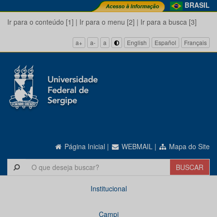
BRASIL
Ir para o conteúdo [1]
|
Ir para o menu [2]
|
Ir para a busca [3]
a+
a-
a
English
Español
Français
Página Inicial
|
WEBMAIL
|
Mapa do Site
Institucional
Campi