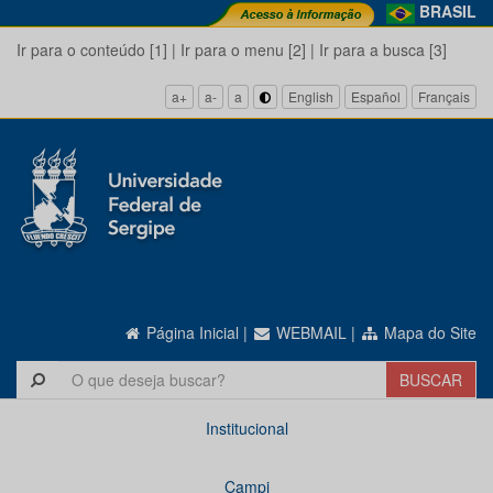
BRASIL
Ir para o conteúdo [1]
|
Ir para o menu [2]
|
Ir para a busca [3]
a+
a-
a
English
Español
Français
Página Inicial
|
WEBMAIL
|
Mapa do Site
Institucional
Campi