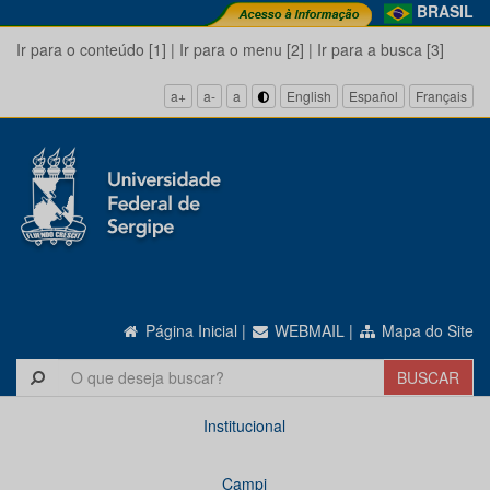
BRASIL
Ir para o conteúdo [1]
|
Ir para o menu [2]
|
Ir para a busca [3]
a+
a-
a
English
Español
Français
Página Inicial
|
WEBMAIL
|
Mapa do Site
Institucional
Campi