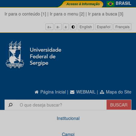
BRASIL
Ir para o conteúdo [1]
|
Ir para o menu [2]
|
Ir para a busca [3]
a+
a-
a
English
Español
Français
Página Inicial
|
WEBMAIL
|
Mapa do Site
Institucional
Campi