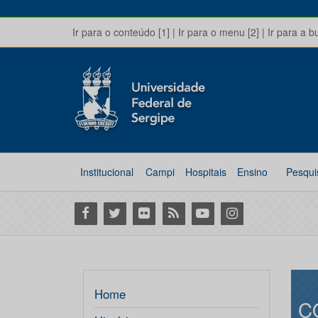
Ir para o conteúdo [1]
|
Ir para o menu [2]
|
Ir para a b
Institucional
Campi
Hospitais
Ensino
Pesqui
Facebook
Twitter
Flickr
RSS
Youtube
Instagram
Home
C