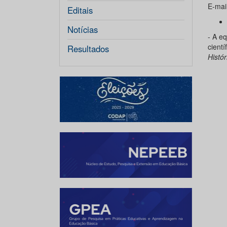
E-mai
Editais
Notícias
- A e
cient
Resultados
Histó