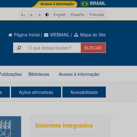
BRASIL
a+
a-
a
English
Español
Français
Página Inicial
|
WEBMAIL
|
Mapa do Site
Publicações
Bibliotecas
Acesso à informação
a
Ações afirmativas
Acessibilidade
Sistemas integrados