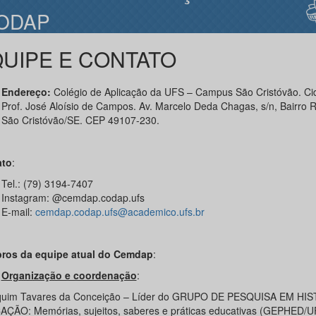
ODAP
UIPE E CONTATO
Endereço:
Colégio de Aplicação da UFS – Campus São Cristóvão. Ci
Prof. José Aloísio de Campos. Av. Marcelo Deda Chagas, s/n, Bairro R
São Cristóvão/SE. CEP 49107-230.
ato
:
Tel.: (79) 3194-7407
Instagram: @cemdap.codap.ufs
E-mail:
cemdap.codap.ufs@academico.ufs.br
ros da equipe atual do Cemdap
:
Organização e coordenação
:
quim Tavares da Conceição – Líder do GRUPO DE PESQUISA EM HI
ÇÃO: Memórias, sujeitos, saberes e práticas educativas (GEPHED/