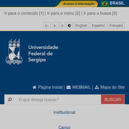
BRASIL
Ir para o conteúdo [1]
|
Ir para o menu [2]
|
Ir para a busca [3]
a+
a-
a
English
Español
Français
Página Inicial
|
WEBMAIL
|
Mapa do Site
Institucional
Campi