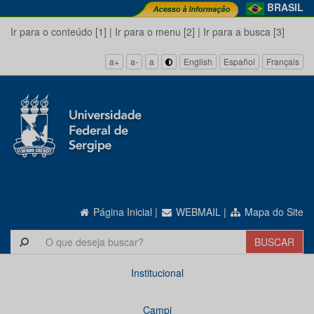
BRASIL
Ir para o conteúdo [1]
|
Ir para o menu [2]
|
Ir para a busca [3]
a+
a-
a
English
Español
Français
Página Inicial
|
WEBMAIL
|
Mapa do Site
Institucional
Campi