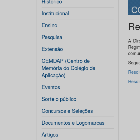
Histórico
C
Institucional
Re
Ensino
Pesquisa
A Dir
Regim
Extensão
comun
CEMDAP (Centro de
Segue
Memória do Colégio de
Resol
Aplicação)
Resol
Eventos
Sorteio público
Concursos e Seleções
Documentos e Logomarcas
Artigos