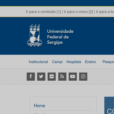
Ir para o conteúdo [1]
|
Ir para o menu [2]
|
Ir para a b
Institucional
Campi
Hospitais
Ensino
Pesqui
Facebook
Twitter
Flickr
RSS
Youtube
Instagram
Home
C