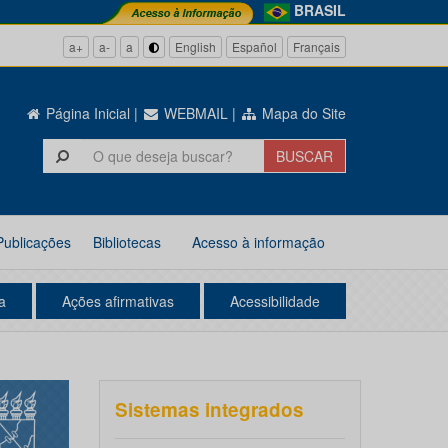
BRASIL
a+
a-
a
English
Español
Français
Página Inicial
|
WEBMAIL
|
Mapa do Site
Publicações
Bibliotecas
Acesso à informação
a
Ações afirmativas
Acessibilidade
Sistemas integrados